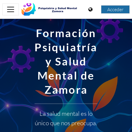
Salta al contenido principal
Acceder
Panel lateral
Formación
Moodle
Psiquiatría
y Salud
Mental de
Zamora
La salud mental es lo
único que nos preocupa.